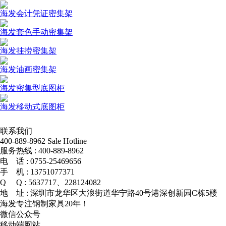
海发会计凭证密集架
海发套色手动密集架
海发挂捞密集架
海发油画密集架
海发密集型底图柜
海发移动式底图柜
联系我们
400-889-8962
Sale Hotline
服务热线 :
400-889-8962
电 话 :
0755-25469656
手 机 :
13751077371
Q Q :
5637717、228124082
地 址 :
深圳市龙华区大浪街道华宁路40号港深创新园C栋5楼
海发专注钢制家具20年！
微信公众号
移动端网站